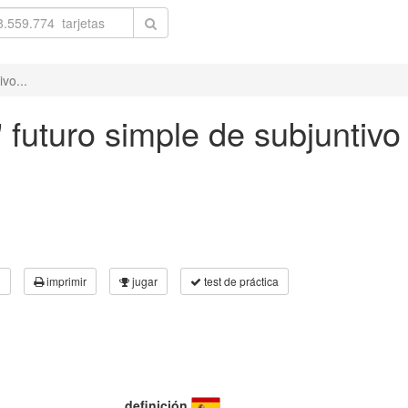
vo...
' futuro simple de subjuntivo
3
imprimir
jugar
test de práctica
definición