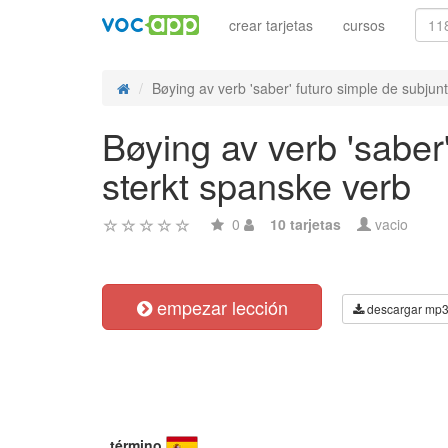
crear tarjetas
cursos
Bøying av verb 'saber' futuro simple de subjunti
Bøying av verb 'saber
sterkt spanske verb
0
10 tarjetas
vacio
empezar lección
descargar mp
término