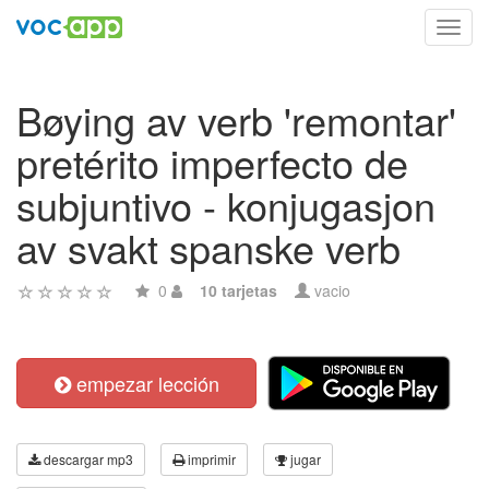
Toggl
navig
Bøying av verb 'remontar'
pretérito imperfecto de
subjuntivo - konjugasjon
av svakt spanske verb
0
10 tarjetas
vacio
empezar lección
descargar mp3
imprimir
jugar