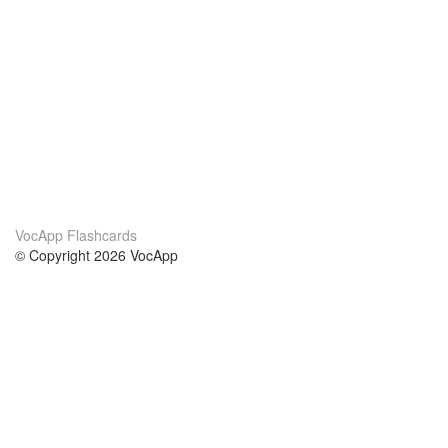
VocApp Flashcards
© Copyright 2026 VocApp
02-798 Mielczarskiego 8/58
Warsaw, Poland (EU)