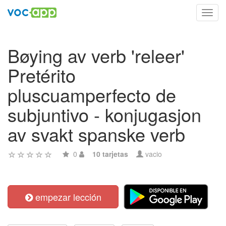
Toggl
navig
Bøying av verb 'releer'
Pretérito
pluscuamperfecto de
subjuntivo - konjugasjon
av svakt spanske verb
0
10 tarjetas
vacio
empezar lección