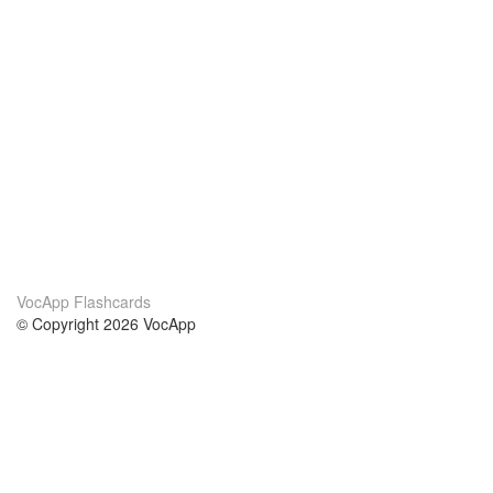
VocApp Flashcards
© Copyright 2026 VocApp
02-798 Mielczarskiego 8/58
Warsaw, Poland (EU)