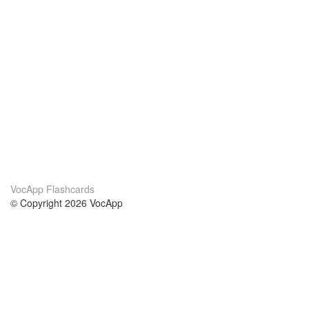
VocApp Flashcards
© Copyright 2026 VocApp
02-798 Mielczarskiego 8/58
Warsaw, Poland (EU)