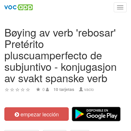
Toggl
navig
Bøying av verb 'rebosar'
Pretérito
pluscuamperfecto de
subjuntivo - konjugasjon
av svakt spanske verb
0
10 tarjetas
vacio
empezar lección