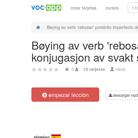
crear tarjetas
cursos
Bøying av verb 'rebosar' pretérito imperfecto de
Bøying av verb 'rebosa
konjugasjon av svakt
0
10 tarjetas
vacio
empezar lección
descargar mp
término