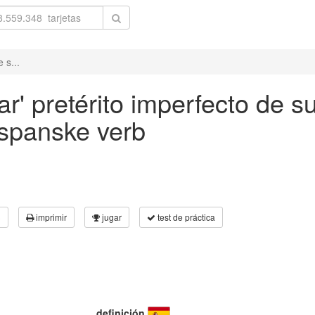
 s...
r' pretérito imperfecto de su
 spanske verb
3
imprimir
jugar
test de práctica
definición