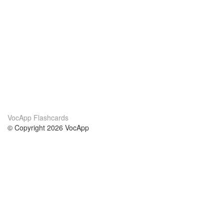
VocApp Flashcards
© Copyright 2026 VocApp
02-798 Mielczarskiego 8/58
Warsaw, Poland (EU)