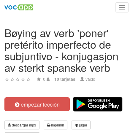
Toggl
navig
Bøying av verb 'poner'
pretérito imperfecto de
subjuntivo - konjugasjon
av sterkt spanske verb
0
10 tarjetas
vacio
empezar lección
descargar mp3
imprimir
jugar