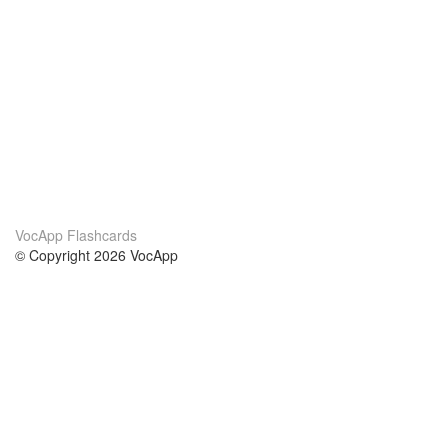
VocApp Flashcards
© Copyright 2026 VocApp
02-798 Mielczarskiego 8/58
Warsaw, Poland (EU)