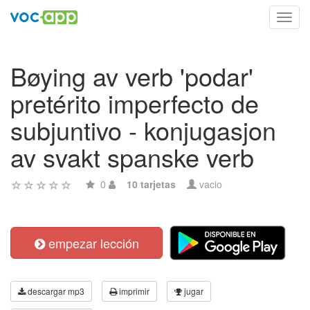
Toggl
navig
Bøying av verb 'podar'
pretérito imperfecto de
subjuntivo - konjugasjon
av svakt spanske verb
0
10 tarjetas
vacio
empezar lección
descargar mp3
imprimir
jugar