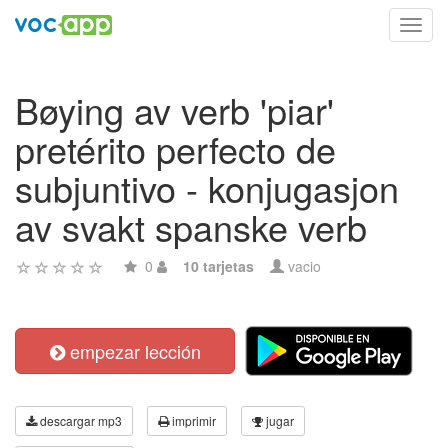
Toggl
navig
Bøying av verb 'piar'
pretérito perfecto de
subjuntivo - konjugasjon
av svakt spanske verb
0
10 tarjetas
vacio
empezar lección
descargar mp3
imprimir
jugar