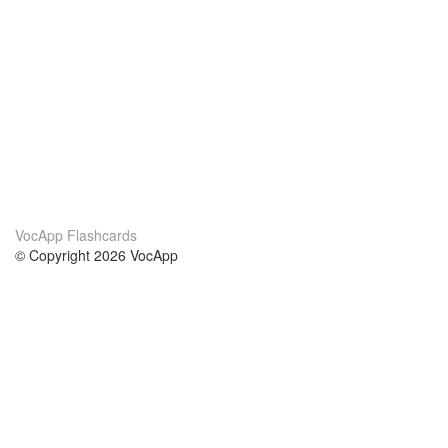
VocApp Flashcards
© Copyright 2026 VocApp
02-798 Mielczarskiego 8/58
Warsaw, Poland (EU)