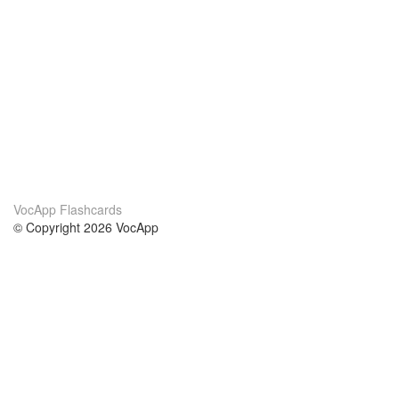
VocApp Flashcards
© Copyright 2026 VocApp
02-798 Mielczarskiego 8/58
Warsaw, Poland (EU)