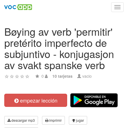
Toggl
navig
Bøying av verb 'permitir'
pretérito imperfecto de
subjuntivo - konjugasjon
av svakt spanske verb
0
10 tarjetas
vacio
empezar lección
descargar mp3
imprimir
jugar