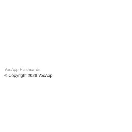
VocApp Flashcards
© Copyright 2026 VocApp
02-798 Mielczarskiego 8/58
Warsaw, Poland (EU)