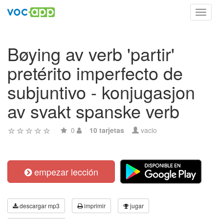
Toggl
navig
Bøying av verb 'partir'
pretérito imperfecto de
subjuntivo - konjugasjon
av svakt spanske verb
0
10 tarjetas
vacio
empezar lección
descargar mp3
imprimir
jugar