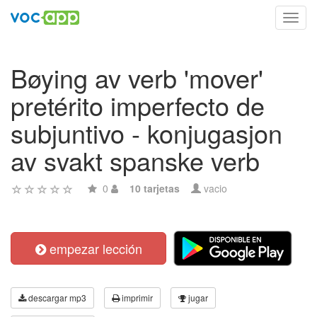
Toggl
navig
Bøying av verb 'mover'
pretérito imperfecto de
subjuntivo - konjugasjon
av svakt spanske verb
0
10 tarjetas
vacio
empezar lección
descargar mp3
imprimir
jugar