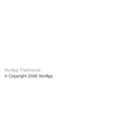
VocApp Flashcards
© Copyright 2026 VocApp
02-798 Mielczarskiego 8/58
Warsaw, Poland (EU)