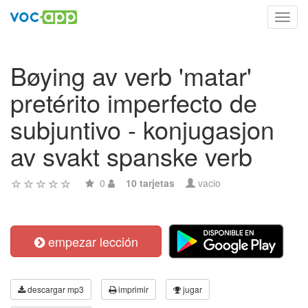
Toggl
navig
Bøying av verb 'matar'
pretérito imperfecto de
subjuntivo - konjugasjon
av svakt spanske verb
0
10 tarjetas
vacio
empezar lección
descargar mp3
imprimir
jugar