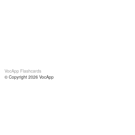
VocApp Flashcards
© Copyright 2026 VocApp
02-798 Mielczarskiego 8/58
Warsaw, Poland (EU)