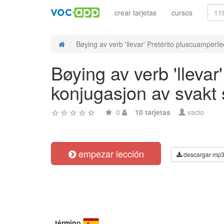
crear tarjetas
cursos
Bøying av verb 'llevar' Pretérito pluscuamperfec
Bøying av verb 'llevar
konjugasjon av svakt
0
10 tarjetas
vacio
empezar lección
descargar mp
término