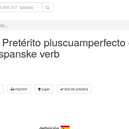
to...
' Pretérito pluscuamperfecto 
 spanske verb
3
imprimir
jugar
test de práctica
definición