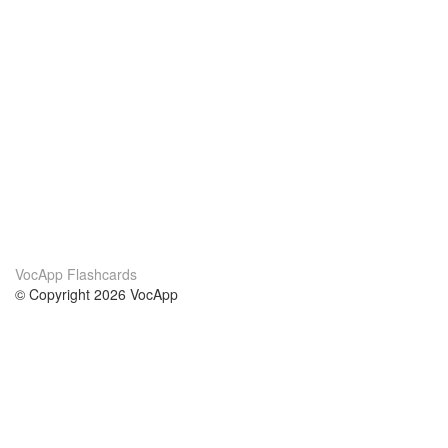
VocApp Flashcards
© Copyright 2026 VocApp
02-798 Mielczarskiego 8/58
Warsaw, Poland (EU)