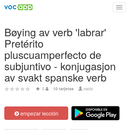
Toggl
navig
Bøying av verb 'labrar'
Pretérito
pluscuamperfecto de
subjuntivo - konjugasjon
av svakt spanske verb
0
10 tarjetas
vacio
empezar lección