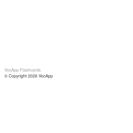
VocApp Flashcards
© Copyright 2026 VocApp
02-798 Mielczarskiego 8/58
Warsaw, Poland (EU)