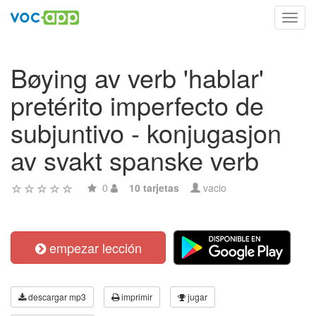
Toggl
navig
Bøying av verb 'hablar'
pretérito imperfecto de
subjuntivo - konjugasjon
av svakt spanske verb
0
10 tarjetas
vacio
empezar lección
descargar mp3
imprimir
jugar