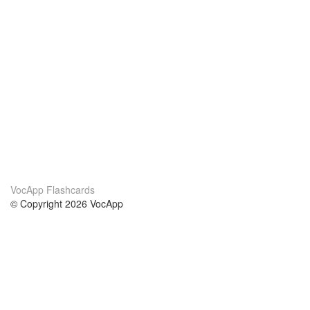
VocApp Flashcards
© Copyright 2026 VocApp
02-798 Mielczarskiego 8/58
Warsaw, Poland (EU)