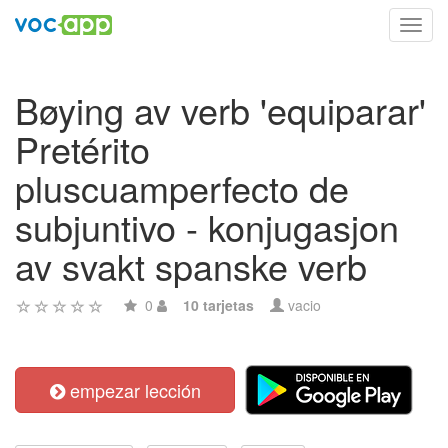
Toggl
navig
Bøying av verb 'equiparar'
Pretérito
pluscuamperfecto de
subjuntivo - konjugasjon
av svakt spanske verb
0
10 tarjetas
vacio
empezar lección