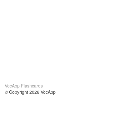
VocApp Flashcards
© Copyright 2026 VocApp
02-798 Mielczarskiego 8/58
Warsaw, Poland (EU)