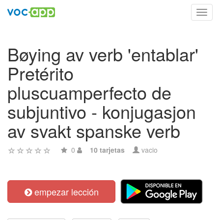
Toggl
navig
Bøying av verb 'entablar'
Pretérito
pluscuamperfecto de
subjuntivo - konjugasjon
av svakt spanske verb
0
10 tarjetas
vacio
empezar lección