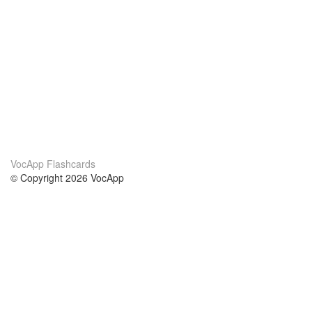
VocApp Flashcards
© Copyright 2026 VocApp
02-798 Mielczarskiego 8/58
Warsaw, Poland (EU)