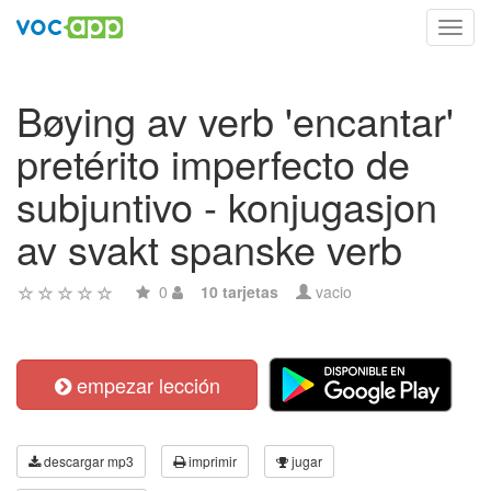
Toggl
navig
Bøying av verb 'encantar'
pretérito imperfecto de
subjuntivo - konjugasjon
av svakt spanske verb
0
10 tarjetas
vacio
empezar lección
descargar mp3
imprimir
jugar