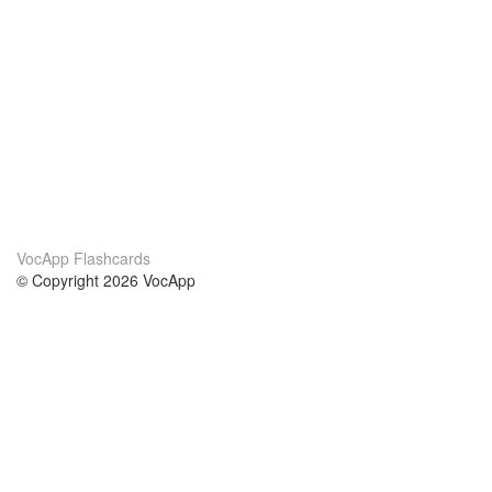
VocApp Flashcards
© Copyright 2026 VocApp
02-798 Mielczarskiego 8/58
Warsaw, Poland (EU)