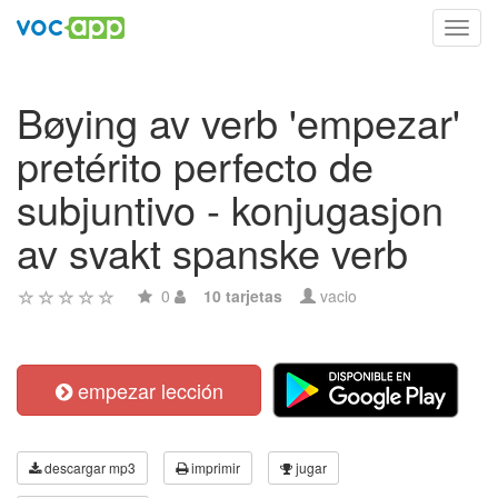
Toggl
navig
Bøying av verb 'empezar'
pretérito perfecto de
subjuntivo - konjugasjon
av svakt spanske verb
0
10 tarjetas
vacio
empezar lección
descargar mp3
imprimir
jugar