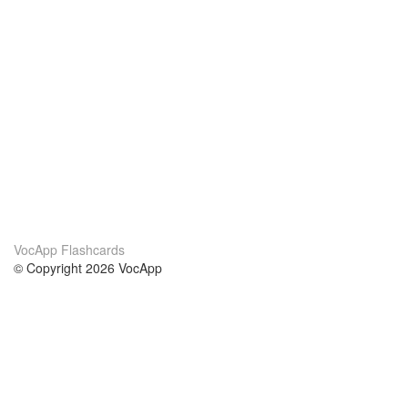
VocApp Flashcards
© Copyright 2026 VocApp
02-798 Mielczarskiego 8/58
Warsaw, Poland (EU)