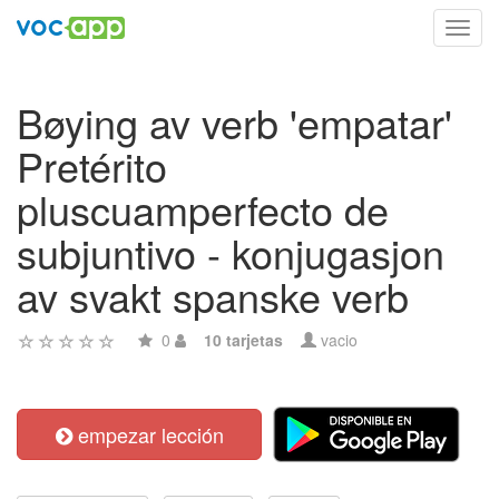
Toggl
navig
Bøying av verb 'empatar'
Pretérito
pluscuamperfecto de
subjuntivo - konjugasjon
av svakt spanske verb
0
10 tarjetas
vacio
empezar lección