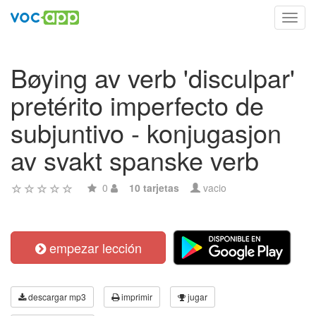
Toggl
navig
Bøying av verb 'disculpar'
pretérito imperfecto de
subjuntivo - konjugasjon
av svakt spanske verb
0
10 tarjetas
vacio
empezar lección
descargar mp3
imprimir
jugar