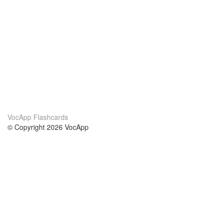
VocApp Flashcards
© Copyright 2026 VocApp
02-798 Mielczarskiego 8/58
Warsaw, Poland (EU)