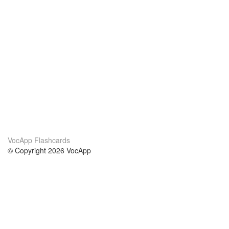
VocApp Flashcards
© Copyright 2026 VocApp
02-798 Mielczarskiego 8/58
Warsaw, Poland (EU)