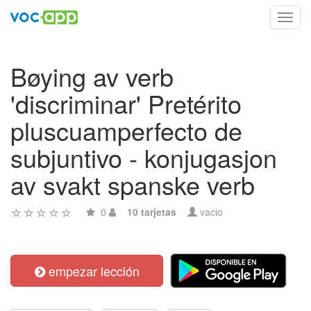
Toggl
navig
Bøying av verb
'discriminar' Pretérito
pluscuamperfecto de
subjuntivo - konjugasjon
av svakt spanske verb
0
10 tarjetas
vacio
empezar lección