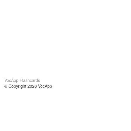
VocApp Flashcards
© Copyright 2026 VocApp
02-798 Mielczarskiego 8/58
Warsaw, Poland (EU)