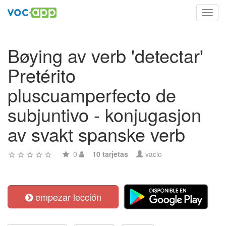
Toggl
navig
Bøying av verb 'detectar'
Pretérito
pluscuamperfecto de
subjuntivo - konjugasjon
av svakt spanske verb
0
10 tarjetas
vacio
empezar lección