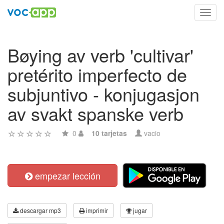
Toggl
navig
Bøying av verb 'cultivar'
pretérito imperfecto de
subjuntivo - konjugasjon
av svakt spanske verb
0
10 tarjetas
vacio
empezar lección
descargar mp3
imprimir
jugar