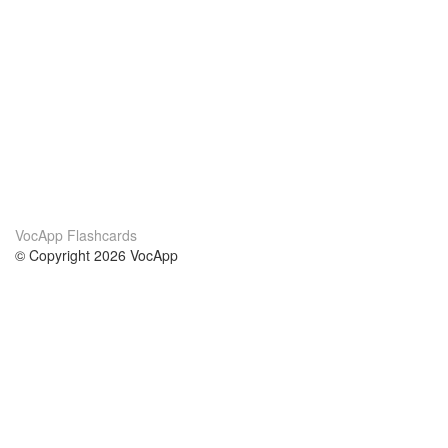
VocApp Flashcards
© Copyright 2026 VocApp
02-798 Mielczarskiego 8/58
Warsaw, Poland (EU)