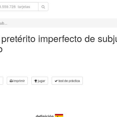
ub...
 pretérito imperfecto de subj
b
3
imprimir
jugar
test de práctica
definición