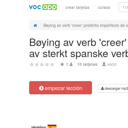
crear tarjetas
cursos
Bøying av verb 'creer' pretérito imperfecto de s
Bøying av verb 'creer'
av sterkt spanske ver
0
10 tarjetas
vacio
empezar lección
descargar mp
término