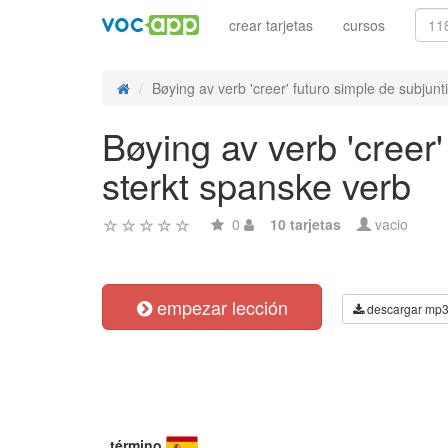
crear tarjetas
cursos
Bøying av verb 'creer' futuro simple de subjunti
Bøying av verb 'creer'
sterkt spanske verb
0
10 tarjetas
vacio
empezar lección
descargar mp
término