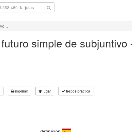
vo...
 futuro simple de subjuntivo
3
imprimir
jugar
test de práctica
definición