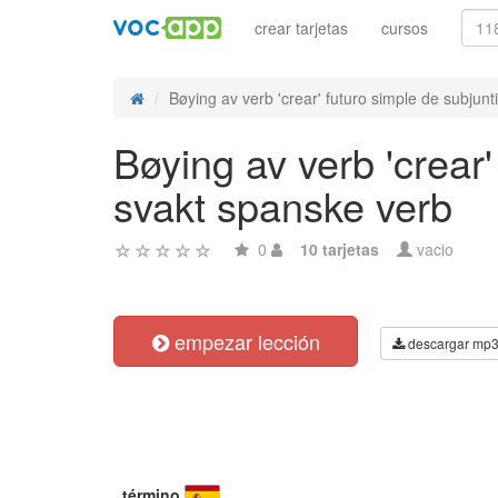
crear tarjetas
cursos
Bøying av verb 'crear' futuro simple de subjunti
Bøying av verb 'crear'
svakt spanske verb
0
10 tarjetas
vacio
empezar lección
descargar mp
término