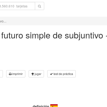
vo...
 futuro simple de subjuntivo
3
imprimir
jugar
test de práctica
definición