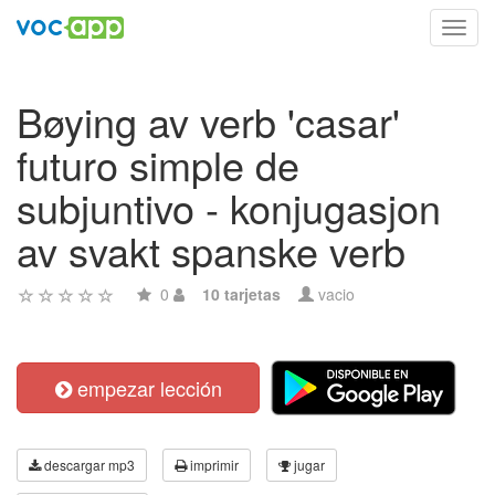
Toggl
navig
Bøying av verb 'casar'
futuro simple de
subjuntivo - konjugasjon
av svakt spanske verb
0
10 tarjetas
vacio
empezar lección
descargar mp3
imprimir
jugar