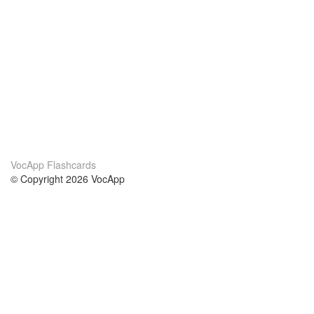
VocApp Flashcards
© Copyright 2026 VocApp
02-798 Mielczarskiego 8/58
Warsaw, Poland (EU)