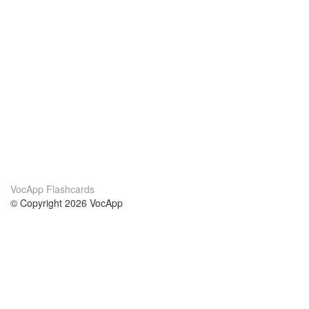
VocApp Flashcards
© Copyright 2026 VocApp
02-798 Mielczarskiego 8/58
Warsaw, Poland (EU)