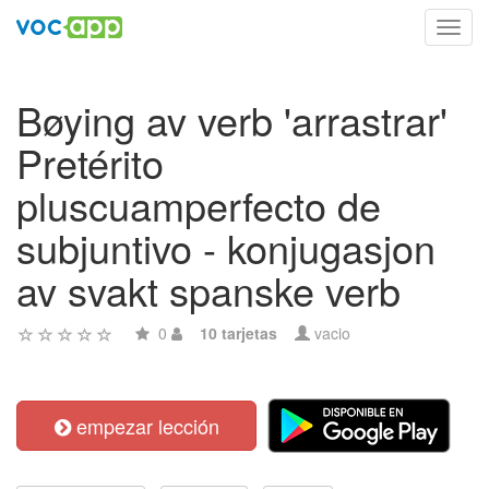
Toggl
navig
Bøying av verb 'arrastrar'
Pretérito
pluscuamperfecto de
subjuntivo - konjugasjon
av svakt spanske verb
0
10 tarjetas
vacio
empezar lección