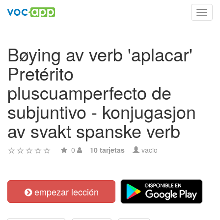
Toggl
navig
Bøying av verb 'aplacar'
Pretérito
pluscuamperfecto de
subjuntivo - konjugasjon
av svakt spanske verb
0
10 tarjetas
vacio
empezar lección