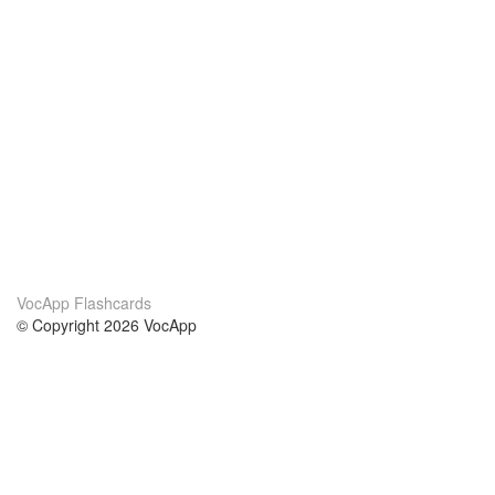
VocApp Flashcards
© Copyright 2026 VocApp
02-798 Mielczarskiego 8/58
Warsaw, Poland (EU)