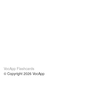
VocApp Flashcards
© Copyright 2026 VocApp
02-798 Mielczarskiego 8/58
Warsaw, Poland (EU)