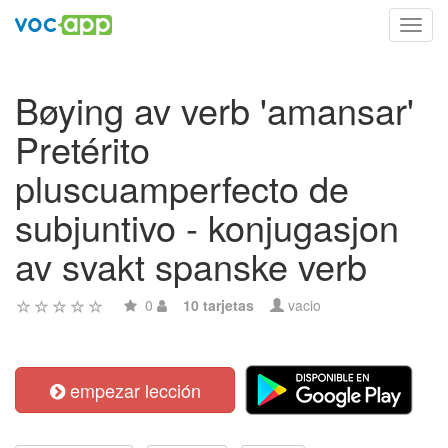
Toggl
navig
Bøying av verb 'amansar'
Pretérito
pluscuamperfecto de
subjuntivo - konjugasjon
av svakt spanske verb
0
10 tarjetas
vacio
empezar lección