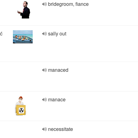
bridegroom, fiance
ić
sally out
manaced
manace
necessitate