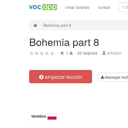
crear tarjetas
cursos
Bohemia part 8
Bohemia part 8
0
32 tarjetas
arkadyn
empezar lección
descargar mp
término