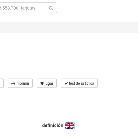
3
imprimir
jugar
test de práctica
definición