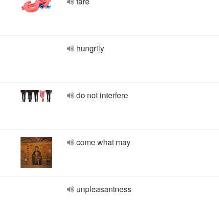
fare
hungrily
do not interfere
come what may
unpleasantness