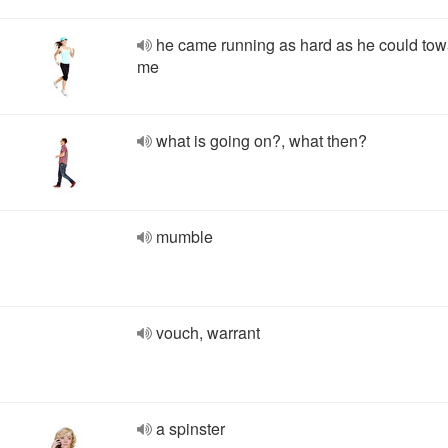
he came running as hard as he could to
me
what is going on?, what then?
mumble
vouch, warrant
a spinster