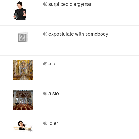
surpliced clergyman
expostulate with somebody
altar
aisle
idler