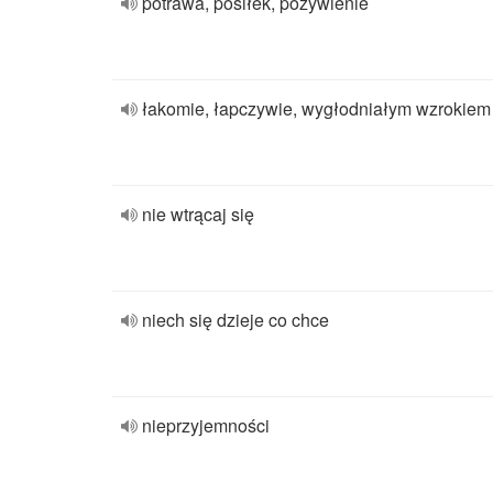
potrawa, posiłek, pożywienie
łakomie, łapczywie, wygłodniałym wzrokiem
nie wtrącaj się
niech się dzieje co chce
nieprzyjemności