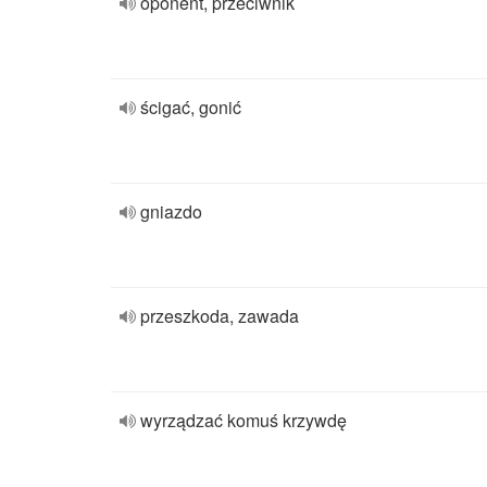
oponent, przeciwnik
ścigać, gonić
gniazdo
przeszkoda, zawada
wyrządzać komuś krzywdę