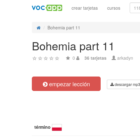
crear tarjetas
cursos
Bohemia part 11
Bohemia part 11
0
36 tarjetas
arkadyn
empezar lección
descargar mp
término