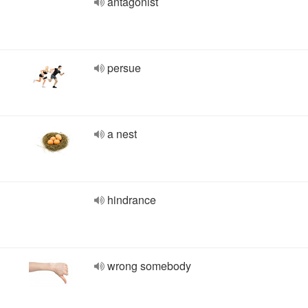
antagonist
persue
a nest
hindrance
wrong somebody