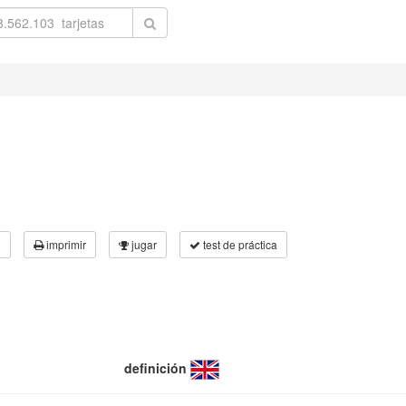
3
imprimir
jugar
test de práctica
definición