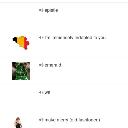
epistle
I'm immensely indebted to you
emerald
wit
make merry (old-fashioned)