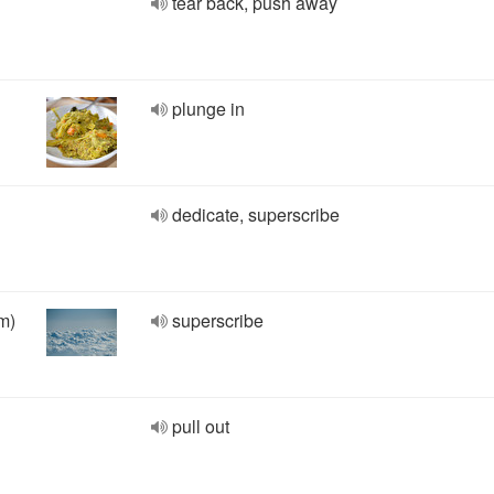
tear back, push away
plunge in
dedicate, superscribe
m)
superscribe
pull out