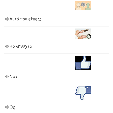
Αυτό που είπες;
Καληνυχτα
Ναί
Όχι