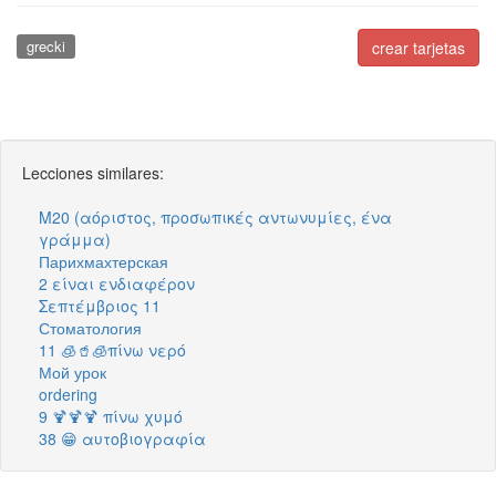
grecki
crear tarjetas
Lecciones similares:
M20 (αόριστος, προσωπικές αντωνυμίες, ένα
γράμμα)
Парихмахтерская
2 είναι ενδιαφέρον
Σεπτέμβριος 11
Стоматология
11 🧊🥤🧊πίνω νερό
Мой урок
ordering
9 🍹🍹🍹 πίνω χυμό
38 😁 αυτοβιογραφία