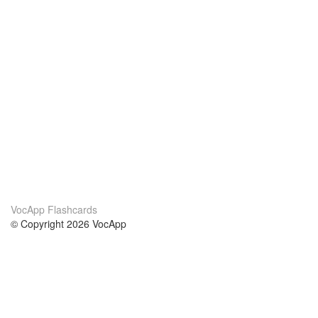
VocApp Flashcards
© Copyright 2026 VocApp
02-798 Mielczarskiego 8/58
Warsaw, Poland (EU)