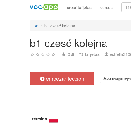
crear tarjetas
cursos
b1 czesć kolejna
b1 czesć kolejna
0
73 tarjetas
estrella310
empezar lección
descargar mp
término