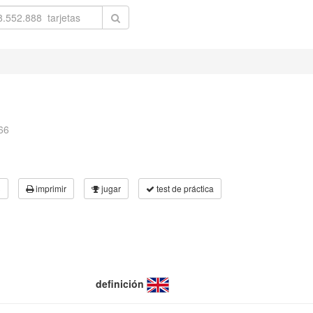
66
3
imprimir
jugar
test de práctica
definición