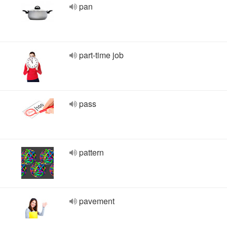
pan
part-time job
pass
pattern
pavement