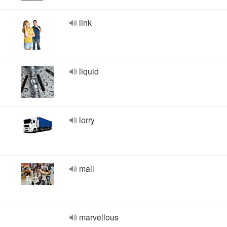
link
liquid
lorry
mall
marvellous