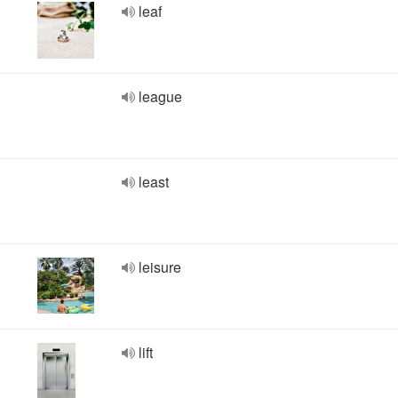
leaf
league
least
leisure
lift