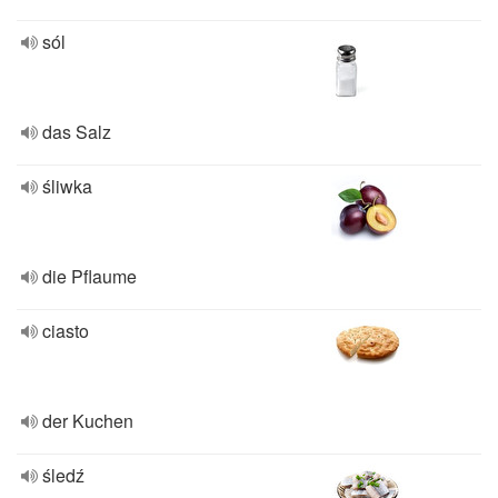
sól
das Salz
śliwka
die Pflaume
ciasto
der Kuchen
śledź