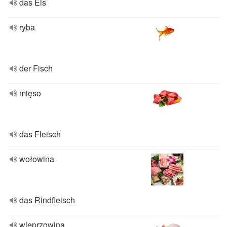
das Eis
ryba
der Fisch
mięso
das Fleisch
wołowina
das Rindfleisch
wieprzowina