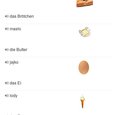
das Brötchen
masło
die Butter
jajko
das Ei
lody