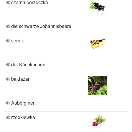
czarna porzeczka
die schwarze Johannisbeere
sernik
der Käsekuchen
bakłażan
Auberginen
rzodkiewka