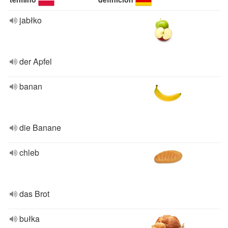
jabłko
der Apfel
banan
die Banane
chleb
das Brot
bułka