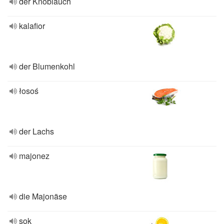
der Knoblauch
kalafior
der Blumenkohl
łosoś
der Lachs
majonez
die Majonäse
sok