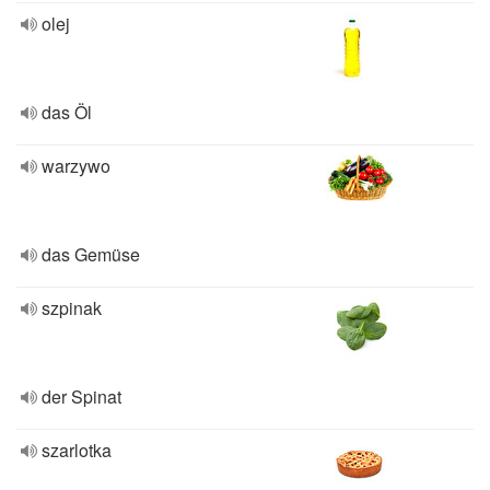
olej
das Öl
warzywo
das Gemüse
szpinak
der Spinat
szarlotka