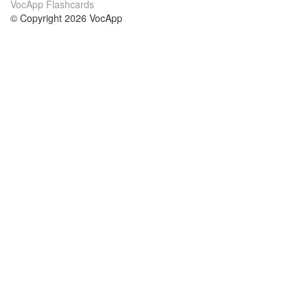
VocApp Flashcards
© Copyright 2026 VocApp
02-798 Mielczarskiego 8/58
Warsaw, Poland (EU)
Acerca de Nosotros
condiciones
nuestro equipo
100% Garantía
blog
política de privacidad
prácticas Erasmus+
condiciones
prácticas a distancia
GDPR
Contacto
cursos
contáctanos
estudio inglés
Ayuda
estudio alemán