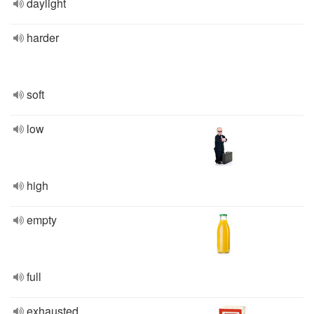
daylight
harder
soft
low
high
empty
full
exhausted