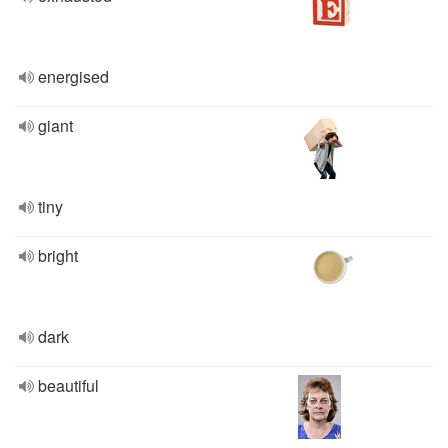
energised
giant
tiny
bright
dark
beautiful