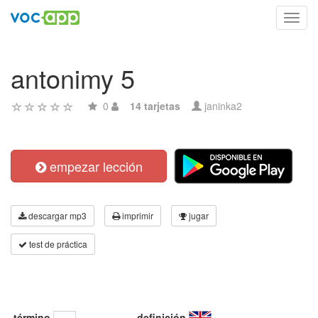
Toggl
navig
antonimy 5
0
14 tarjetas
janinka2
empezar lección
descargar mp3
imprimir
jugar
test de práctica
término
definición