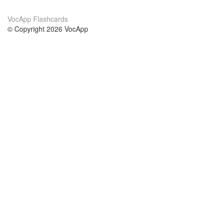
VocApp Flashcards
© Copyright 2026 VocApp
02-798 Mielczarskiego 8/58
Warsaw, Poland (EU)
Acerca de Nosotros
condiciones
nuestro equipo
100% Garantía
blog
política de privacidad
prácticas Erasmus+
condiciones
prácticas a distancia
GDPR
Contacto
cursos
contáctanos