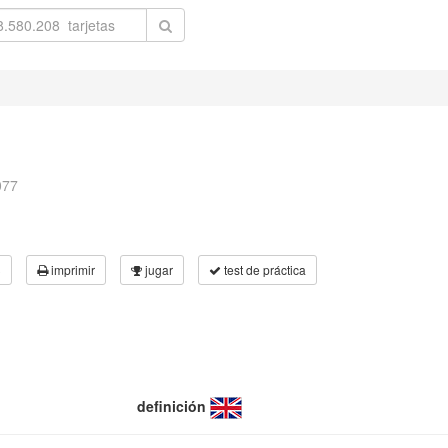
077
3
imprimir
jugar
test de práctica
definición