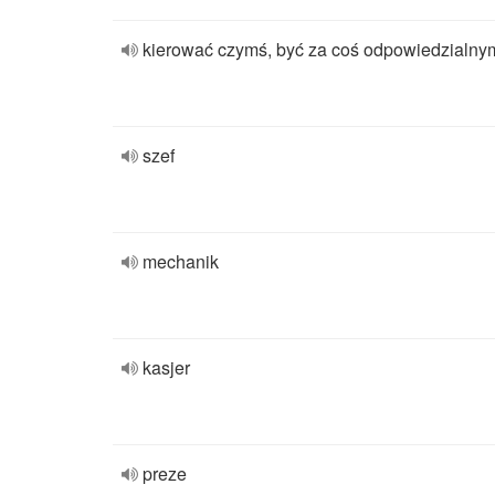
kierować czymś, być za coś odpowiedzialny
szef
mechanik
kasjer
preze