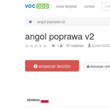
crear tarjetas
cursos
angol poprawa v2
angol poprawa v2
0
57 tarjetas
guest1625
empezar lección
descargar mp
término