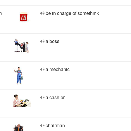
m
be in charge of somethink
a boss
a mechanic
a cashier
chairman