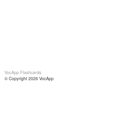
VocApp Flashcards
© Copyright 2026 VocApp
02-798 Mielczarskiego 8/58
Warsaw, Poland (EU)