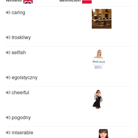
caring
troskliwy
selfish
egoistyczny
cheerful
pogodny
miserable