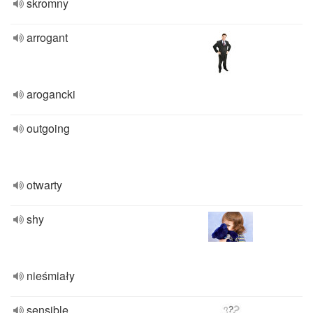
skromny
arrogant
arogancki
outgoing
otwarty
shy
nieśmiały
sensible