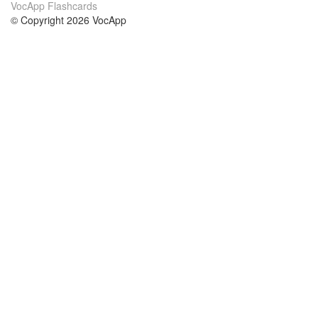
VocApp Flashcards
© Copyright 2026 VocApp
02-798 Mielczarskiego 8/58
Warsaw, Poland (EU)
Acerca de Nosotros
condiciones
nuestro equipo
100% Garantía
blog
política de privacidad
prácticas Erasmus+
condiciones
prácticas a distancia
GDPR
Contacto
cursos
contáctanos
estudio inglés
Ayuda
estudio alemán