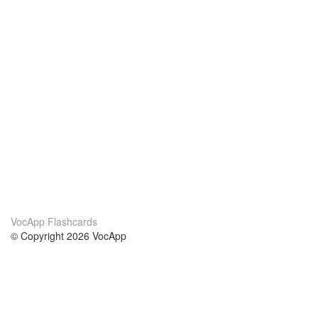
VocApp Flashcards
© Copyright 2026 VocApp
02-798 Mielczarskiego 8/58
Warsaw, Poland (EU)