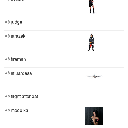
judge
strażak
fireman
stiuardesa
flight attendat
modelka