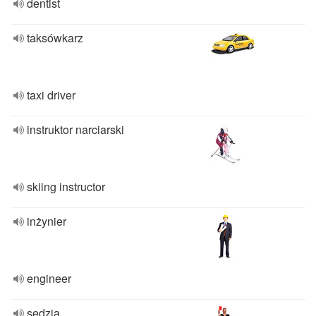
dentist
taksówkarz
taxi driver
instruktor narciarski
skiing instructor
inżynier
engineer
sędzia