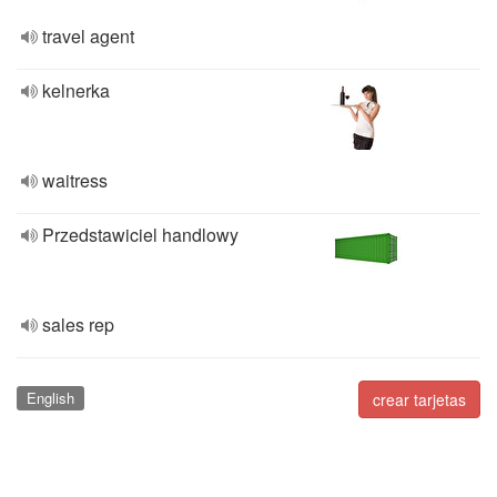
travel agent
kelnerka
waitress
Przedstawiciel handlowy
sales rep
English
crear tarjetas