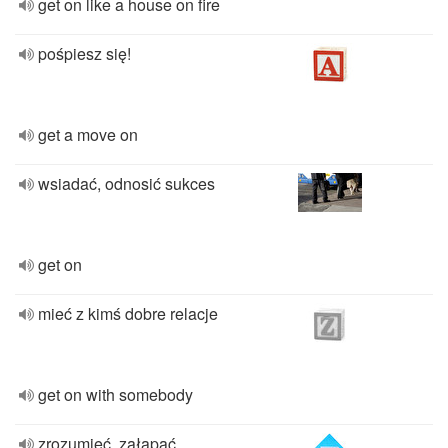
get on like a house on fire
pośpiesz się!
get a move on
wsiadać, odnosić sukces
get on
mieć z kimś dobre relacje
get on with somebody
zrozumieć, załapać