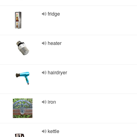
fridge
heater
hairdryer
iron
kettle