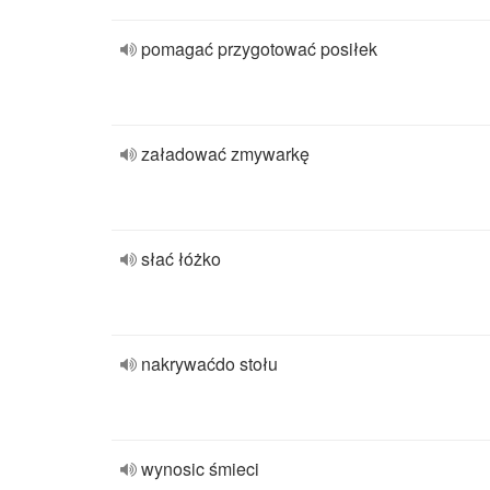
pomagać przygotować posiłek
załadować zmywarkę
słać łóżko
nakrywaćdo stołu
wynosic śmieci