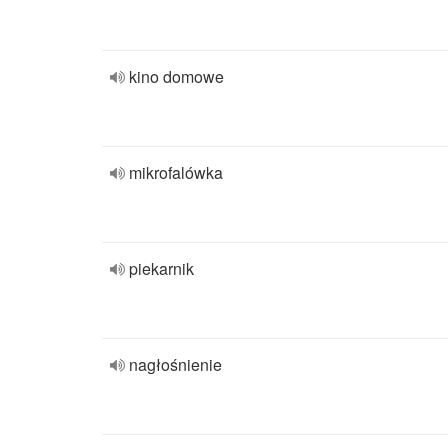
kino domowe
mikrofalówka
piekarnik
nagłośnienie