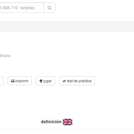
itrans
3
imprimir
jugar
test de práctica
definición