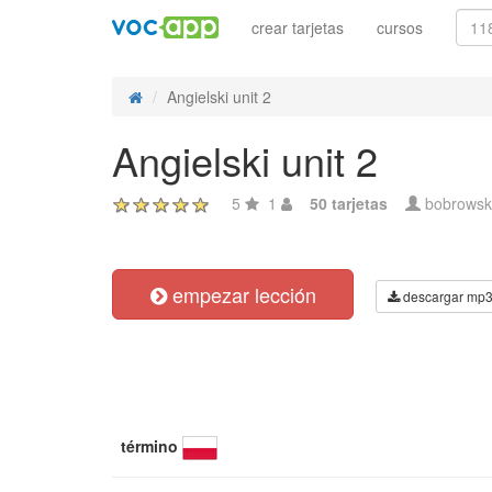
crear tarjetas
cursos
Angielski unit 2
Angielski unit 2
5
1
50 tarjetas
bobrowsk
empezar lección
descargar mp
término