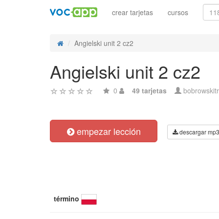
crear tarjetas
cursos
Angielski unit 2 cz2
Angielski unit 2 cz2
0
49 tarjetas
bobrowskit
empezar lección
descargar mp
término