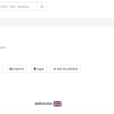
rans
3
imprimir
jugar
test de práctica
definición