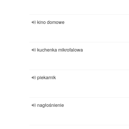
kino domowe
kuchenka mikrofalowa
piekarnik
nagłośnienie