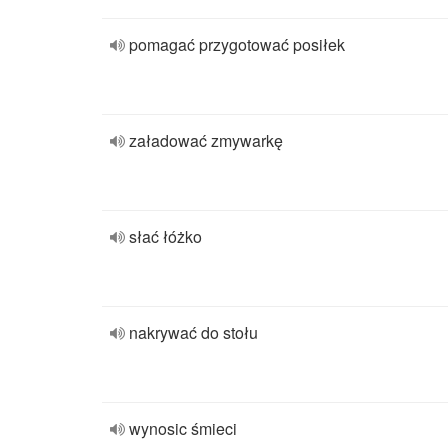
pomagać przygotować posiłek
załadować zmywarkę
słać łóżko
nakrywać do stołu
wynosic śmieci