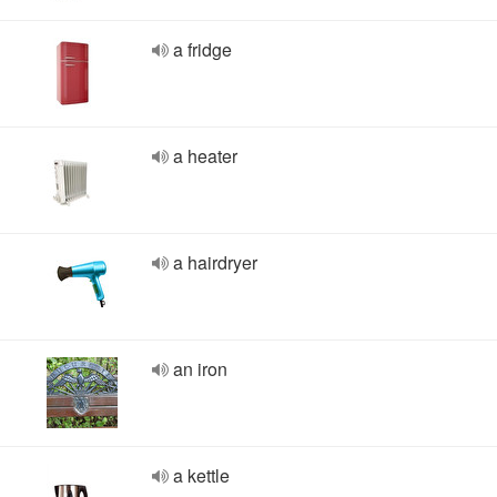
a fridge
a heater
a hairdryer
an iron
a kettle