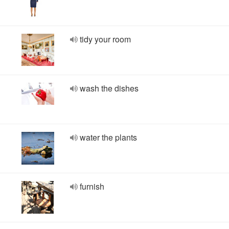
tidy your room
wash the dishes
water the plants
furnish