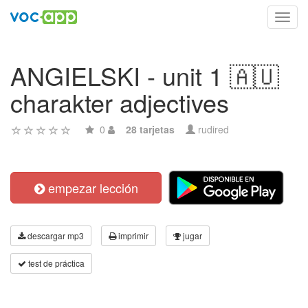
Toggl
navig
ANGIELSKI - unit 1 🇦🇺
charakter adjectives
0
28 tarjetas
rudired
empezar lección
descargar mp3
imprimir
jugar
test de práctica