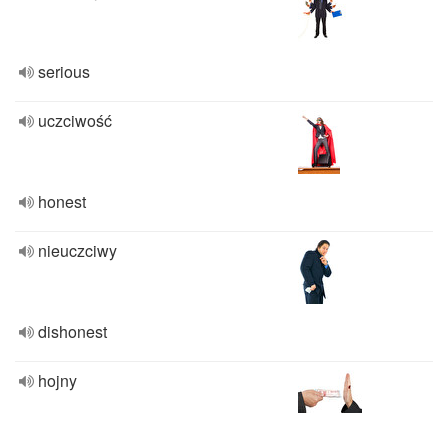
serious
uczciwość
honest
nieuczciwy
dishonest
hojny