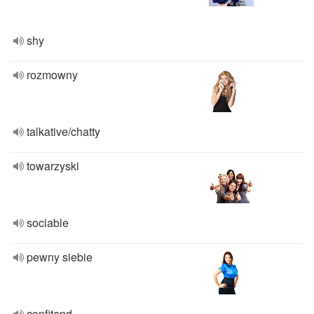
shy
rozmowny
talkative/chatty
towarzyski
sociable
pewny siebie
confitend