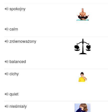
spokojny
calm
zrównoważony
balanced
cichy
quiet
nieśmiały