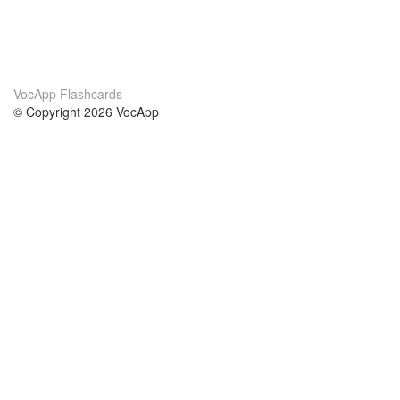
VocApp Flashcards
© Copyright 2026 VocApp
02-798 Mielczarskiego 8/58
Warsaw, Poland (EU)
Acerca de Nosotros
condiciones
nuestro equipo
100% Garantía
blog
política de privacidad
prácticas Erasmus+
condiciones