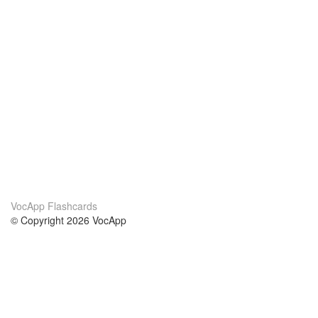
VocApp Flashcards
© Copyright 2026 VocApp
02-798 Mielczarskiego 8/58
Warsaw, Poland (EU)