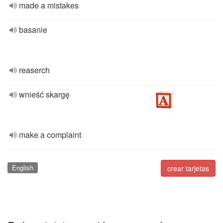
made a mistakes
basanie
reaserch
wnieść skargę
make a complaint
English
crear tarjetas