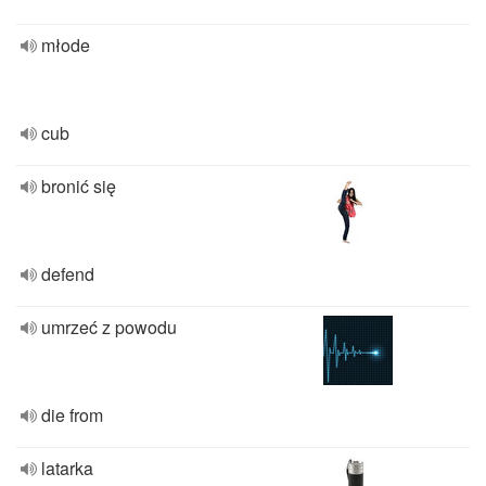
młode
cub
bronić się
defend
umrzeć z powodu
die from
latarka