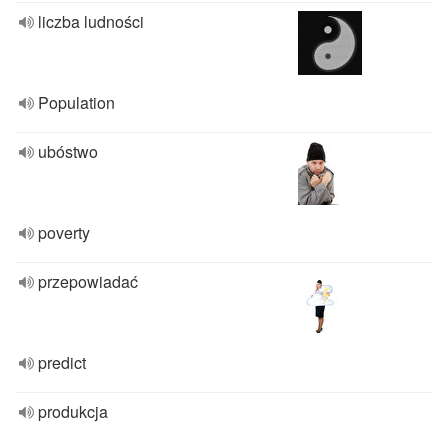
liczba ludności
Population
ubóstwo
poverty
przepowiadać
predict
produkcja