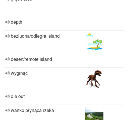
depth
bezludna/odległa island
desert/remote island
wyginąć
die out
wartko płynąca rzeka