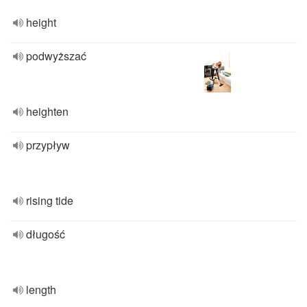
height
podwyższać
heighten
przypływ
rising tide
długość
length