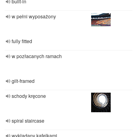
built-in
w pełni wyposażony
fully fitted
w pozłacanych ramach
gilt-framed
schody kręcone
spiral staircase
wykładany kafelkami