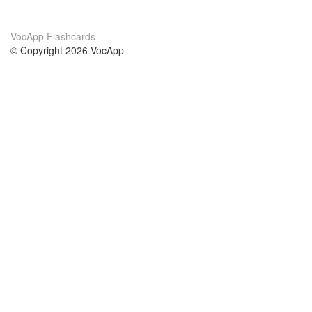
VocApp Flashcards
© Copyright 2026 VocApp
02-798 Mielczarskiego 8/58
Warsaw, Poland (EU)
Acerca de Nosotros
condiciones
nuestro equipo
100% Garantía
blog
política de privacidad
prácticas Erasmus+
condiciones
prácticas a distancia
GDPR
Contacto
cursos