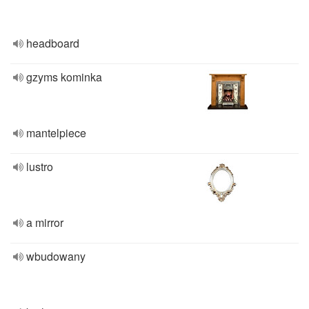
headboard
gzyms kominka
mantelpiece
lustro
a mirror
wbudowany