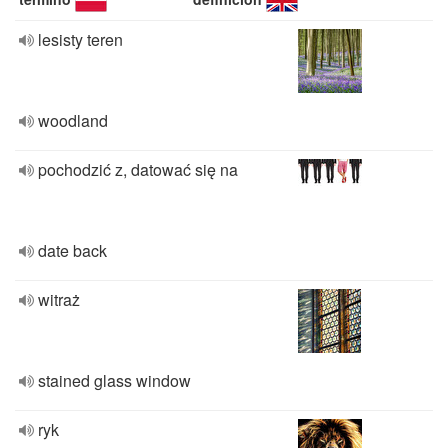
lesisty teren
woodland
pochodzić z, datować się na
date back
witraż
stained glass window
ryk