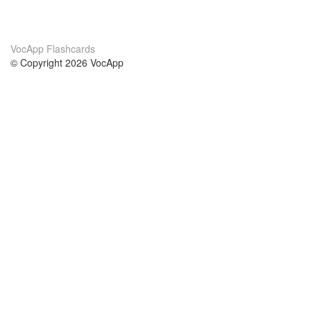
VocApp Flashcards
© Copyright 2026 VocApp
02-798 Mielczarskiego 8/58
Warsaw, Poland (EU)
Acerca de Nosotros
condiciones
nuestro equipo
100% Garantía
blog
política de privacidad
prácticas Erasmus+
condiciones
prácticas a distancia
GDPR
Contacto