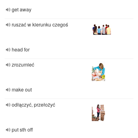
get away
ruszać w kierunku czegoś
head for
zrozumieć
make out
odłączyć, przełożyć
put sth off