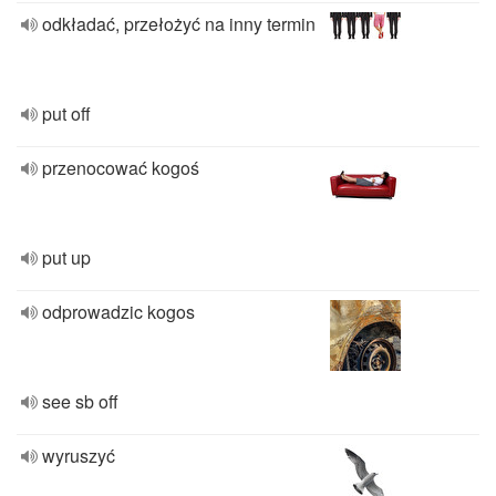
odkładać, przełożyć na inny termin
put off
przenocować kogoś
put up
odprowadzic kogos
see sb off
wyruszyć