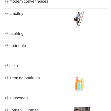
modern conveniences
ambitny
aspiring
podobnie
alike
krem do opalania
sunscreen
Lornetki = lornetki