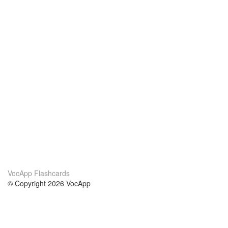
VocApp Flashcards
© Copyright 2026 VocApp
02-798 Mielczarskiego 8/58
Warsaw, Poland (EU)