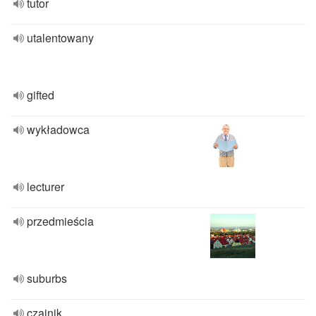
tutor
utalentowany
gifted
wykładowca
lecturer
przedmieścia
suburbs
czajnik