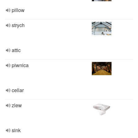
pillow
strych
attic
piwnica
cellar
zlew
sink